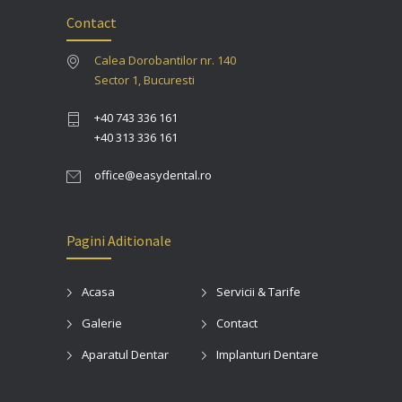
Contact
Calea Dorobantilor nr. 140
Sector 1, Bucuresti
+40 743 336 161
+40 313 336 161
office@easydental.ro
Pagini Aditionale
Acasa
Servicii & Tarife
Galerie
Contact
Aparatul Dentar
Implanturi Dentare