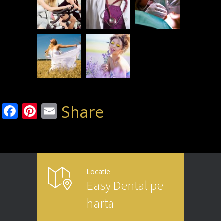
Facebook
Pinterest
Email
Share
Locatie
Easy Dental pe
harta