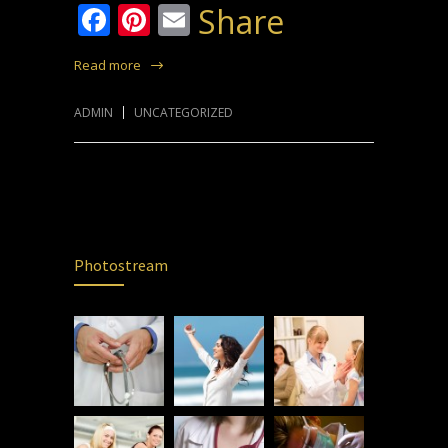
Facebook
Pinterest
Email
Share
Read more
ADMIN
UNCATEGORIZED
Photostream