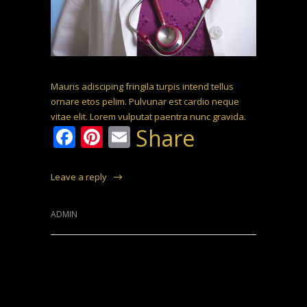
Mauris adisciping fringila turpis intend tellus
ornare etos pelim. Pulvunar est cardio neque
vitae elit. Lorem vulputat paentra nunc gravida.
Facebook
Pinterest
Email
Share
Leave a reply
ADMIN