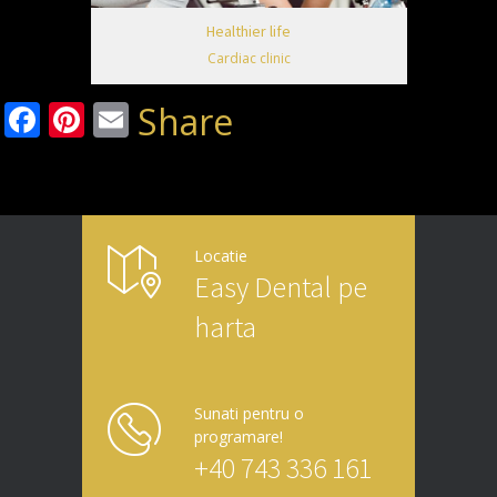
Healthier life
Cardiac clinic
Facebook
Pinterest
Email
Share
Locatie
Easy Dental pe
harta
Sunati pentru o
programare!
+40 743 336 161