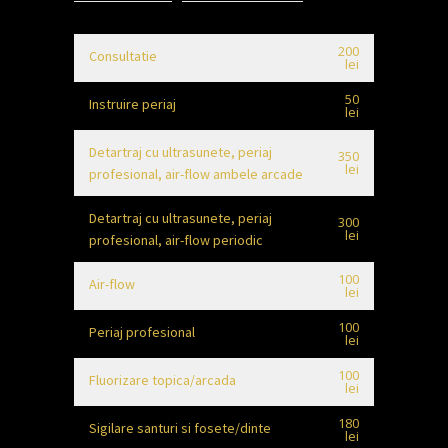
200
Consultatie
lei
50
Instruire periaj
lei
Detartraj cu ultrasunete, periaj
350
lei
profesional, air-flow ambele arcade
Detartraj cu ultrasunete, periaj
300
lei
profesional, air-flow periodic
100
Air-flow
lei
100
Periaj profesional
lei
100
Fluorizare topica/arcada
lei
180
Sigilare santuri si fosete/dinte
lei