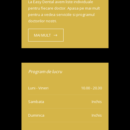
La Easy Dental avem liste individuale
pentru fiecare doctor. Apasa pe mai mult
pentru a vedea serviciile si programul
doctorilor nostri.
MAI MULT
Program de lucru
Luni - Vineri
10.00 - 20.30
Sambata
Inchis
Duminica
Inchis