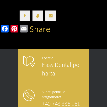
Facebook
Pinterest
Email
Share
Locatie
Easy Dental pe
harta
Sunati pentru o
programare!
+40 743 336 161