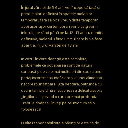
În jurul vârstei de 5-6 ani, vor începe să iasă şi
primii molari definitivi în spatele molarilor
temporari, fără să pice vreun dinte temporar,
apoi uşor-uşor cei temporari vor pica şi vor fi
înlocuiţi pe rând până pe la 12 -13 ani cu dentiţia
definitivă, molarul 3 fiind ultimul care îşi va face
apariţia, în jurul vârstei de 18 ani.
În cazul în care dentiţia este completă,
problemele ce pot apărea sunt de natură
carioasă şi de cele mai multe ori din cauza unui
periaj incorect sau ineficient şi a unei alimentaţii
necorespunzătoare. Ata dentara, patrunde cu
usurinta intre dinti si actioneaza delicat asupra
gingiilor, asigurand o curatare mai profunda.
Trebuie doar să-l înveţi pe cel mic cum să o
folosească!
O altă responsabilitate a părinţilor este ca de