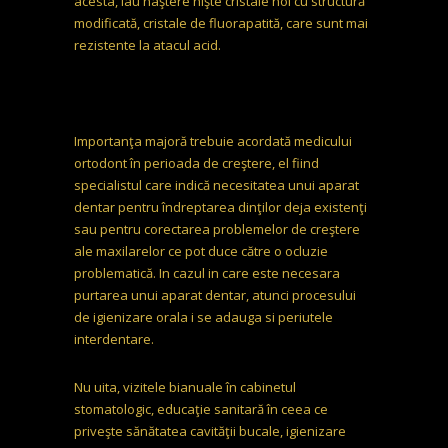
acesta, iau naştere nişte cristale noi cu structură
modificată, cristale de fluorapatită, care sunt mai
rezistente la atacul acid.
Importanţa majoră trebuie acordată medicului
ortodont în perioada de creştere, el fiind
specialistul care indică necesitatea unui aparat
dentar pentru îndreptarea dinţilor deja existenţi
sau pentru corectarea problemelor de creştere
ale maxilarelor ce pot duce către o ocluzie
problematică. In cazul in care este necesara
purtarea unui aparat dentar, atunci procesului
de igienizare orala i se adauga si periutele
interdentare.
Nu uita, vizitele bianuale în cabinetul
stomatologic, educaţie sanitară în ceea ce
priveşte sănătatea cavităţii bucale, igienizare