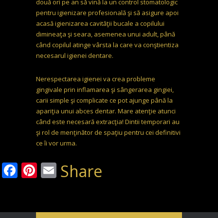
două ori pe an să vină la un control stomatologic
pentru igienizare profesională şi să asigure apoi
acasă igienizarea cavităţii bucale a copilului
dimineaţa şi seara, asemenea unui adult, până
când copilul atinge vârsta la care va conştientiza
necesarul igienei dentare.
Nerespectarea igienei va crea probleme
gingivale prin inflamarea şi sângerarea gingiei,
carii simple şi complicate ce pot ajunge până la
apariţia unui abces dentar. Mare atenţie atunci
când este necesară extracţia! Dintii temporari au
şi rol de menţinător de spaţiu pentru cei definitivi
ce îi vor urma.
Facebook
Pinterest
Email
Share