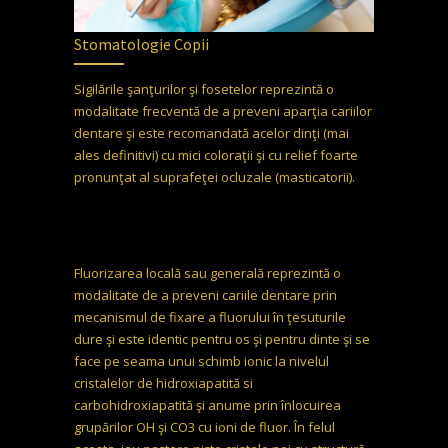
Stomatologie Copii
Sigilările şanţurilor şi fosetelor reprezintă o
modalitate frecventă de a preveni aparţia cariilor
dentare şi este recomandată acelor dinţi (mai
ales definitivi) cu mici coloraţii şi cu relief foarte
pronunţat al suprafeţei ocluzale (masticatorii).
Fluorizarea locală sau generală reprezintă o
modalitate de a preveni cariile dentare prin
mecanismul de fixare a fluorului în ţesuturile
dure şi este identic pentru os şi pentru dinte şi se
face pe seama unui schimb ionic la nivelul
cristalelor de hidroxiapatită si
carbohidroxiapatită şi anume prin înlocuirea
grupărilor OH şi CO3 cu ioni de fluor. În felul