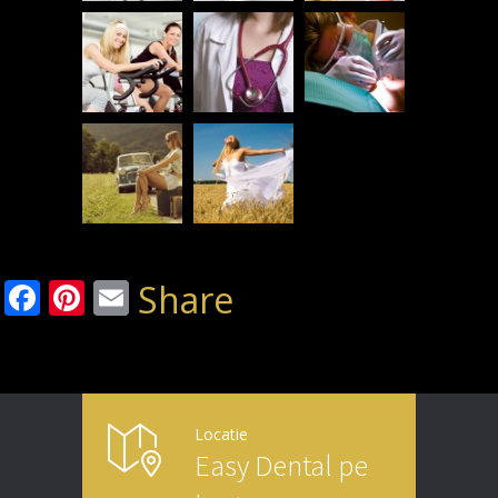
Facebook
Pinterest
Email
Share
Locatie
Easy Dental pe