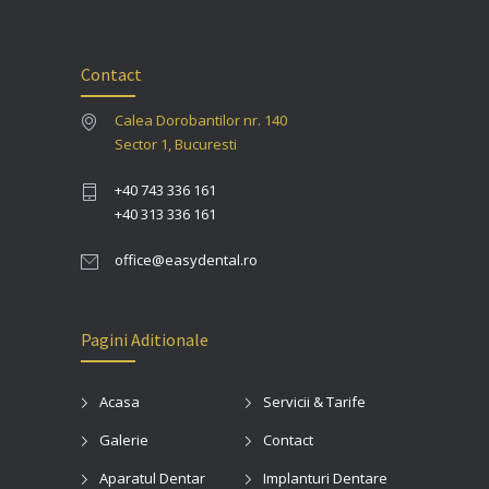
Contact
Calea Dorobantilor nr. 140
Sector 1, Bucuresti
+40 743 336 161
+40 313 336 161
office@easydental.ro
Pagini Aditionale
Acasa
Servicii & Tarife
Galerie
Contact
Aparatul Dentar
Implanturi Dentare