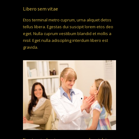
Libero sem vitae
Etos terminal metro cuprum, urna aliquet detos
tellus libera. Egestas dui suscipit lorem etos deo
eget. Nulla cuprum vestibum blandid et mollis a
nisil. Eget nulla adiscipling interdum libero est
gravida.