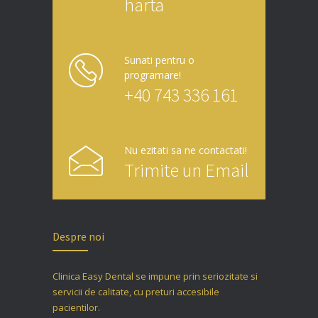
harta
Sunati pentru o
programare!
+40 743 336 161
Nu ezitati sa ne contactati!
Trimite un Email
Despre noi
Clinica Easy Dental se impune prin seriozitate si
servicii de calitate, cu preturi accesibile
pacientilor.