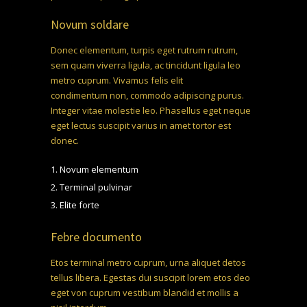
Novum soldare
Donec elementum, turpis eget rutrum rutrum,
sem quam viverra ligula, ac tincidunt ligula leo
metro cuprum. Vivamus felis elit
euismod vitae
condimentum non, commodo adipiscing purus.
Integer vitae molestie leo. Phasellus eget neque
eget lectus suscipit
varius in amet tortor
est
donec.
Novum elementum
Terminal pulvinar
Elite forte
Febre documento
Etos terminal metro cuprum, urna aliquet detos
tellus libera. Egestas dui suscipit lorem etos deo
eget von cuprum vestibum blandid et mollis a