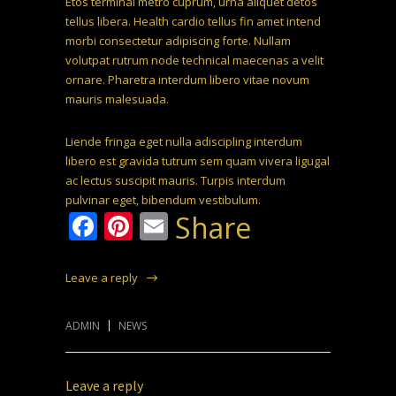
Etos terminal metro cuprum, urna aliquet detos
tellus libera. Health cardio tellus fin amet intend
morbi consectetur adipiscing forte. Nullam
volutpat rutrum node technical maecenas a velit
ornare. Pharetra interdum libero vitae novum
mauris malesuada.
Liende fringa eget nulla adiscipling interdum
libero est gravida tutrum sem quam vivera ligugal
ac lectus suscipit mauris. Turpis interdum
pulvinar eget, bibendum vestibulum.
Facebook
Pinterest
Email
Share
Leave a reply
ADMIN
NEWS
Leave a reply