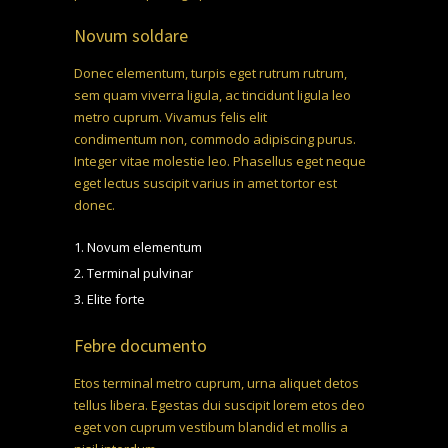
Novum soldare
Donec elementum, turpis eget rutrum rutrum,
sem quam viverra ligula, ac tincidunt ligula leo
metro cuprum. Vivamus felis elit
euismod vitae
condimentum non, commodo adipiscing purus.
Integer vitae molestie leo. Phasellus eget neque
eget lectus suscipit
varius in amet tortor
est
donec.
Novum elementum
Terminal pulvinar
Elite forte
Febre documento
Etos terminal metro cuprum, urna aliquet detos
tellus libera. Egestas dui suscipit lorem etos deo
eget von cuprum vestibum blandid et mollis a