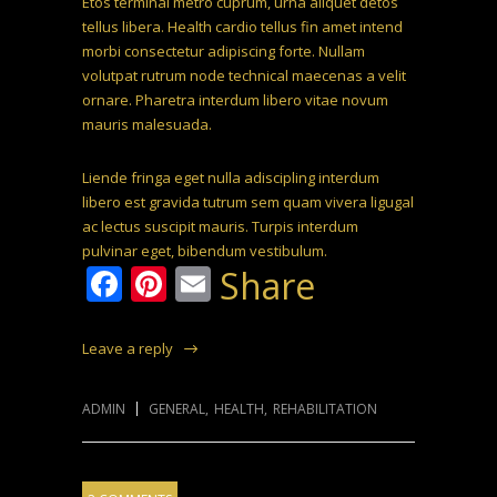
Etos terminal metro cuprum, urna aliquet detos
tellus libera. Health cardio tellus fin amet intend
morbi consectetur adipiscing forte. Nullam
volutpat rutrum node technical maecenas a velit
ornare. Pharetra interdum libero vitae novum
mauris malesuada.
Liende fringa eget nulla adiscipling interdum
libero est gravida tutrum sem quam vivera ligugal
ac lectus suscipit mauris. Turpis interdum
pulvinar eget, bibendum vestibulum.
Facebook
Pinterest
Email
Share
Leave a reply
ADMIN
GENERAL
,
HEALTH
,
REHABILITATION