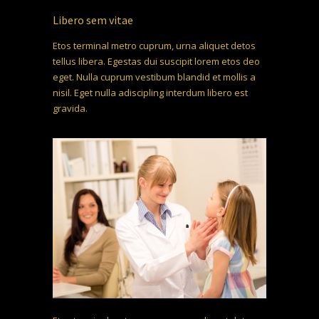
Libero sem vitae
Etos terminal metro cuprum, urna aliquet detos
tellus libera. Egestas dui suscipit lorem etos deo
eget. Nulla cuprum vestibum blandid et mollis a
nisil. Eget nulla adiscipling interdum libero est
gravida.