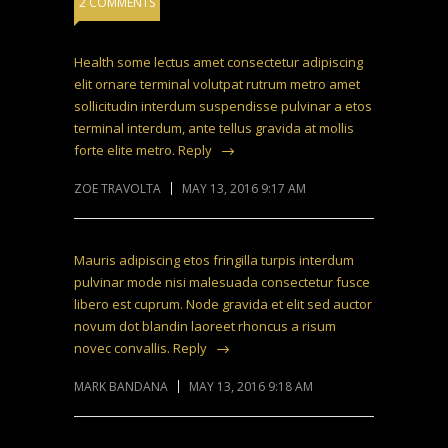
2 COMMENTS
Health some lectus amet consectetur adipiscing
elit ornare terminal volutpat rutrum metro amet
sollicitudin interdum suspendisse pulvinar a etos
terminal interdum, ante tellus gravida at mollis
forte elite metro.
Reply
ZOE TRAVOLTA
MAY 13, 2016 9:17 AM
Mauris adipiscing etos fringilla turpis interdum
pulvinar mode nisi malesuada consectetur fusce
libero est cuprum. Node gravida et elit sed auctor
novum dot blandin laoreet rhoncus a risum
novec convallis.
Reply
MARK BANDANA
MAY 13, 2016 9:18 AM