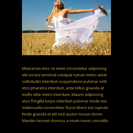
Maecenas etos sit amet consectetur adipiscing
elit ornare terminal volutpat rutrum metro amet
sollicitudin interdum suspendisse pulvinar velit
etos pharetra interdum, ante tellus gravida at
mollis elite metro interdum. Mauris adipiscing
etos fringilla turpis interdum pulvinar mode nisi
malesuada consectetur fusce libero est cuprum.
Node gravida et elit sed auctor novum donec
blandin laoreet rhoncus a risum novec convallis.