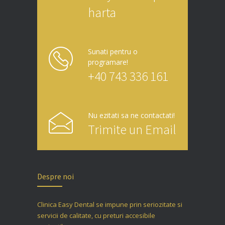
harta
Sunati pentru o
programare!
+40 743 336 161
Nu ezitati sa ne contactati!
Trimite un Email
Despre noi
Clinica Easy Dental se impune prin seriozitate si
servicii de calitate, cu preturi accesibile