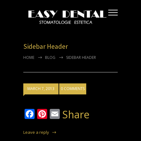
Sidebar Header
HOME
BLOG
SIDEBAR HEADER
MARCH 7, 2013
0 COMMENTS
Facebook
Pinterest
Email
Share
Leave a reply