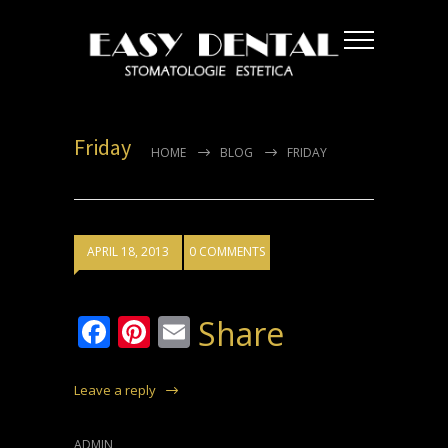
Friday
HOME
BLOG
FRIDAY
APRIL 18, 2013
0 COMMENTS
Facebook
Pinterest
Email
Share
Leave a reply
ADMIN